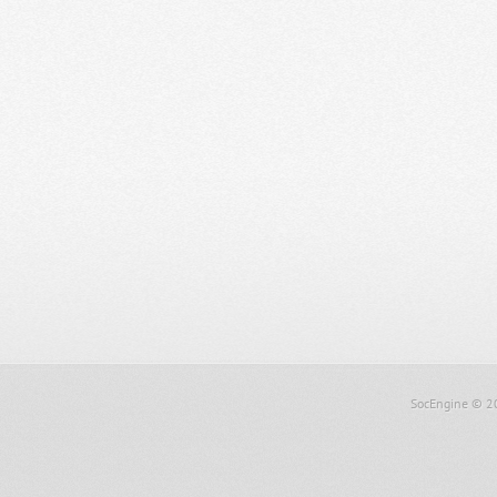
SocEngine
© 2