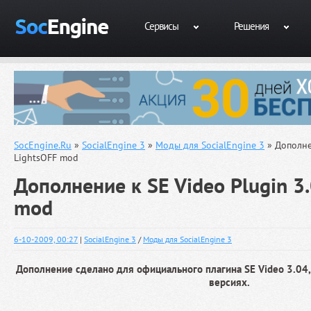
Сервисы
Решения
SocEngine.Ru
»
SocialEngine 3
»
Моды для SocialEngine 3
» Дополнен
LightsOFF mod
Дополнение к SE Video Plugin 3.
mod
6-10-2009, 00:27
|
SocialEngine 3
/
Моды для SocialEngine 3
Дополнение сделано для официального плагина SE Video 3.04,
версиях.