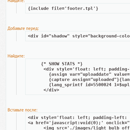
Найдите:
{include file='footer.tpl'}
Добавьте перед:
<div id="shadow" style="background-colo
Найдите:
     {* SHOW STATS *}
      <div style='float: left; padding-
        {assign var="uploaddate" value=
        {capture assign="uploaded"}{lan
        {lang_sprintf id=5500024 1=$upl
      </div>
Вставьте после:
<div style='float: left; padding-left: 
<a href='javascript:void(0);' onclick="
      <img src='./images/light_bulb_off