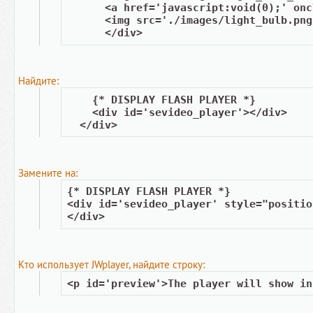
      <a href='javascript:void(0);' onc
      <img src='./images/light_bulb.png
      </div>
Найдите:
    {* DISPLAY FLASH PLAYER *}
    <div id='sevideo_player'></div>
  </div> 
Замените на:
{* DISPLAY FLASH PLAYER *}
<div id='sevideo_player' style="positio
</div>
Кто использует JWplayer, найдите строку:
<p id='preview'>The player will show in