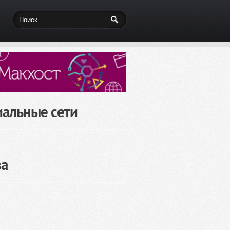
иальные сети
за