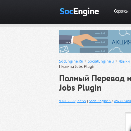
Сервисы
SocEngine.Ru
»
SocialEngine 3
»
Языки 
Плагина Jobs Plugin
Полный Перевод н
Jobs Plugin
9-08-2009, 22:59
|
SocialEngine 3
/
Языки Soci