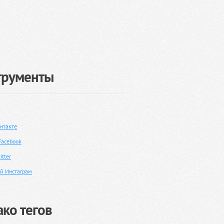
трументы
нтакте
Facebook
tter
й Инстаграм
ко тегов