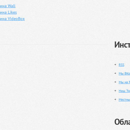
ина Wall
ина Likes
гина VideoBox
Инс
RSS
Мы ВКо
Мы на 
Наш Twi
Местны
Обла