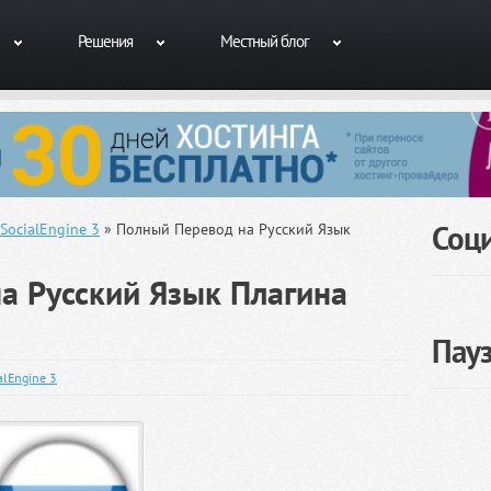
Решения
Местный блог
Соц
SocialEngine 3
» Полный Перевод на Русский Язык
а Русский Язык Плагина
Пау
alEngine 3