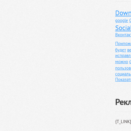
Down
google
Socia
Вконтак
Прилож
будет
в
исправл
можно
пользов
социаль
Показат
Рек
{T_LINK