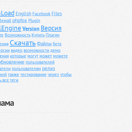
Load
English
Files
Facebook
phpfox
Oxwall
Plugin
lEngine
Версия
Version
те
Возможность
Купить
Плагин
Скачать
Файлы
ения
бета
ерсии
видео
возможности
демо
ения
которые
могут
может
можете
обновление
пользователей
релиз
атели
пользователям
ной
также
тестирование
через
чтобы
ь все теги
лама
}