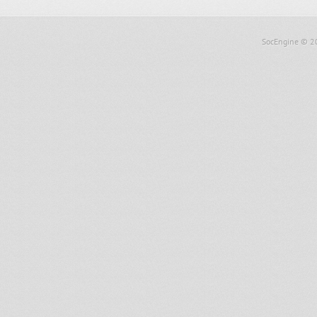
SocEngine
© 2