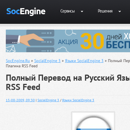
Сервисы
Решения
SocEngine.Ru
»
SocialEngine 3
»
Языки SocialEngine 3
» Полный Пер
Плагина RSS Feed
Полный Перевод на Русский Яз
RSS Feed
15-08-2009, 09:30
|
SocialEngine 3
/
Языки SocialEngine 3