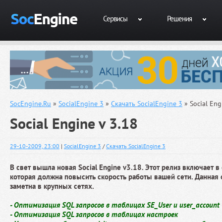
Сервисы
Решения
SocEngine.Ru
»
SocialEngine 3
»
Скачать SocialEngine 3
» Social Eng
Social Engine v 3.18
29-10-2009, 23:00
|
SocialEngine 3
/
Скачать SocialEngine 3
В свет вышла новая Social Engine v3.18. Этот релиз включает 
которая должна повысить скорость работы вашей сети. Данная
заметна в крупных сетях.
- Оптимизация SQL запросов в таблицах SE_User и user_account
- Оптимизация SQL запросов в таблицах настроек