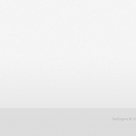
SocEngine
© 2