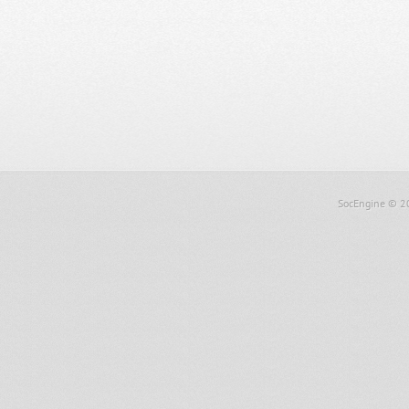
SocEngine
© 2