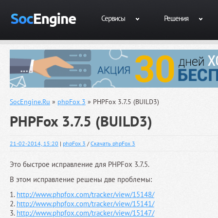
Сервисы
Решения
SocEngine.Ru
»
phpFox 3
» PHPFox 3.7.5 (BUILD3)
PHPFox 3.7.5 (BUILD3)
21-02-2014, 15:20
|
phpFox 3
/
Скачать phpFox 3
Это быстрое исправление для PHPFox 3.7.5.
В этом исправление решены две проблемы:
1.
http://www.phpfox.com/tracker/view/15148/
2.
http://www.phpfox.com/tracker/view/15141/
3.
http://www.phpfox.com/tracker/view/15147/