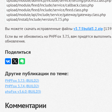
upload/module/admincp/include/service/setting/process.class.php
upload/module/feed/include/service/callback.class.php
upload/module/feed/include/service/feed.class.php
upload/module/api/include/service/gateway/gateway.class.php
upload/install/include/version/3.7.5.php
Вы можете скачать исправленные файлы
v3.7.5build3.2.zip
[139,
Если вы не обновились на PHPFox 3.7.5, вам придётся выполнит
обновления.
Поделиться
Другие публикации по теме:
PHPFox 3.7.5 (BUILD2)
PHPFox 3.7.4 (BUILD2)
phpFox v3.6.0 (BUILD3)
Комментарии