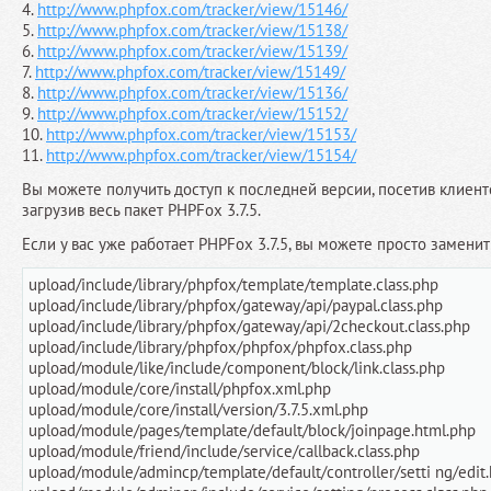
4.
http://www.phpfox.com/tracker/view/15146/
5.
http://www.phpfox.com/tracker/view/15138/
6.
http://www.phpfox.com/tracker/view/15139/
7.
http://www.phpfox.com/tracker/view/15149/
8.
http://www.phpfox.com/tracker/view/15136/
9.
http://www.phpfox.com/tracker/view/15152/
10.
http://www.phpfox.com/tracker/view/15153/
11.
http://www.phpfox.com/tracker/view/15154/
Вы можете получить доступ к последней версии, посетив клиент
загрузив весь пакет PHPFox 3.7.5.
Если у вас уже работает PHPFox 3.7.5, вы можете просто замен
upload/include/library/phpfox/template/template.class.php
upload/include/library/phpfox/gateway/api/paypal.class.php
upload/include/library/phpfox/gateway/api/2checkout.class.php
upload/include/library/phpfox/phpfox/phpfox.class.php
upload/module/like/include/component/block/link.class.php
upload/module/core/install/phpfox.xml.php
upload/module/core/install/version/3.7.5.xml.php
upload/module/pages/template/default/block/joinpage.html.php
upload/module/friend/include/service/callback.class.php
upload/module/admincp/template/default/controller/setti ng/edit