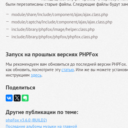
были перезаписаны старые файлы. Следующие файлы будут за
module/share/include/component/ajax/ajax.class.php
module/captcha/include/component/ajax/ajax.class.php
include/library/phpfox/image/helper.class.php
include/library/phpfox/phpfox/phpfox.class.php
Запуск на прошлых версиях PHPFox
Мы рекомендуем вам обновиться до последней версии PHPFox. Ч
как обновить, посмотрите эту
статью
. Или же вы можете установи
инструкциям
здесь
.
Поделиться
Другие публикации по теме:
phpFox v3.6.0 (BUILD2)
Последние альбомы музыки на главной