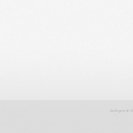
SocEngine
© 2