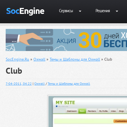
Сервисы
Решения
SocEngine.Ru
»
Oxwall
»
Темы и Шаблоны для Oxwall
» Club
Club
7-04-2011, 04:22
|
Oxwall
/
Темы и Шаблоны для Oxwall