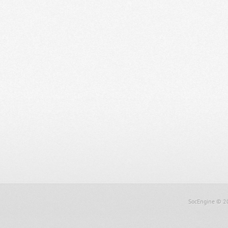
SocEngine
© 2