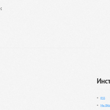
:
Инс
RSS
Мы ВКо