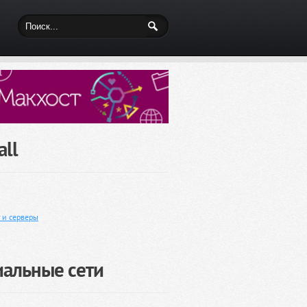
ll
г и серверы
иальные сети