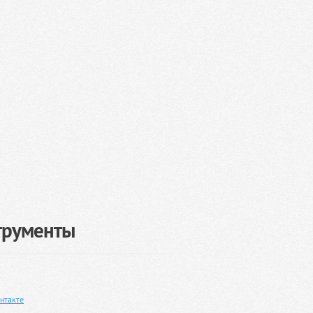
трументы
нтакте