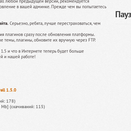
all любой предыдущей версии, рекомендуется
новление в вашей админке. Прежде чем вы попытаетесь
Пау
йта.
Серьезно, ребята, лучше перестраховаться, чем
ия плагинов сразу после обновления платформы.
е темы, плагины, обновите их вручную через FTP.
1.5 и что в Интернете теперь будет больше
ей и нашей работе!
all 1.5.0
ий: 178)
 Mb] (cкачиваний: 115)