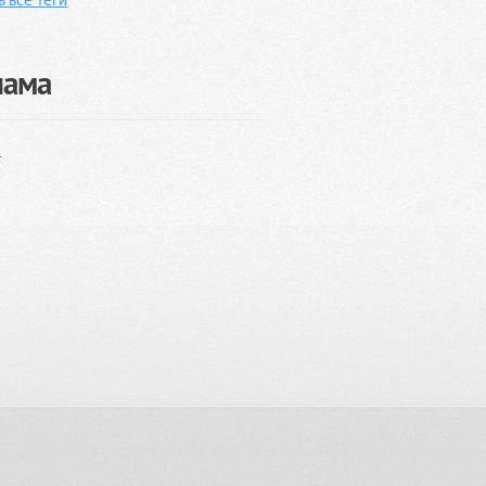
лама
}