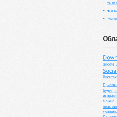
Мы на 
Наш Twi
Местны
Обла
Down
google
Socia
Вконтак
Прилож
будет
в
исправл
можно
пользов
социаль
Показат