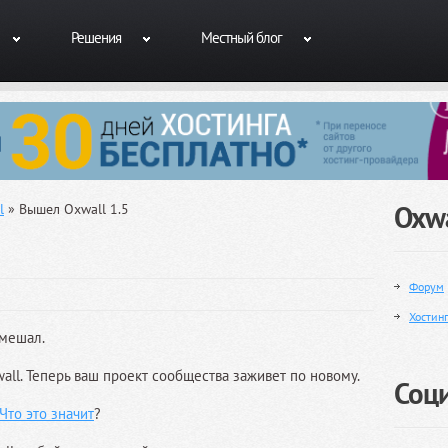
Решения
Местный блог
Oxwa
l
» Вышел Oxwall 1.5
Форум
Хостин
омешал.
all. Теперь ваш проект сообщества заживет по новому.
Соц
Что это значит
?