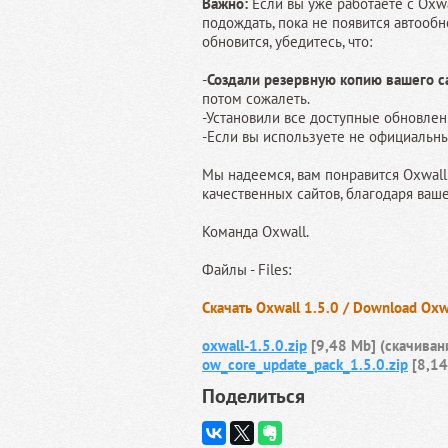
Важно:
Если вы уже работаете с Oxw
подождать, пока не появится автооб
обновится, убедитесь, что:
-
Создали резервную копию вашего са
потом сожалеть.
-Установили все доступные обновлен
-Если вы используете не официальны
Мы надеемся, вам понравится Oxwall 
качественных сайтов, благодаря ваш
Команда Oxwall.
Файлы - Files:
Скачать Oxwall 1.5.0 / Download Oxw
oxwall-1.5.0.zip
[9,48 Mb] (cкачиван
ow_core_update_pack_1.5.0.zip
[8,14
Поделиться