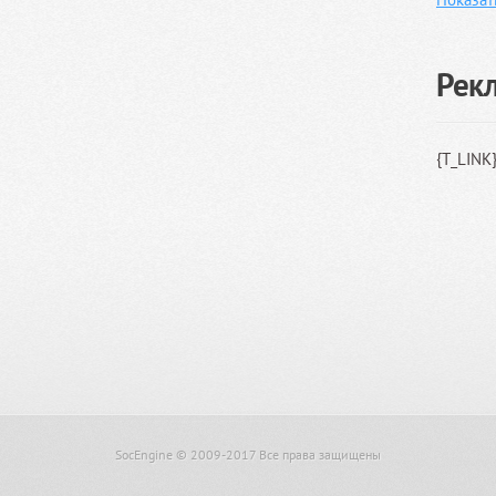
Рек
{T_LINK
SocEngine
© 2009-2017
Все права защищены