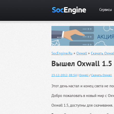
Сервисы
SocEngine.Ru
»
Oxwall
»
Скачать Oxwal
Вышел Oxwall 1.5
23-12-2012, 08:54
|
Oxwall
/
Скачать Oxwall
Этот день настал и конец света не п
Добро пожаловать в новый мир с Oxw
Oxwall 1.5, доступны для скачивания.