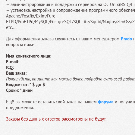
— администрирования и поддержки серверов на ОС Unix(BSD)/Lin
— установка, настройка и сопровождение программного обеспеч
Apache/Postfix/Exim/Pure-
FTPD/ProFTPd/MySQL/PostgreSQL/SQLLite/Squid/Nagios/ZenOss/Za
etc…;
Для оформления заказа свяжитесь с нашим менеджером
Prado
п
вопросы ниже:
Имя контактного лица:
E-mail:
ICQ:
Ваш заказ:
Пожалуйста, опишите как можно более подробно суть всей рабо
Бюджет от: * $ до $
Сроки: * дней
Ещё вы можете оставить свой заказ на нашем
форуме
и получит
предложения.
Заказы без данных ответов рассмотрены не будут.