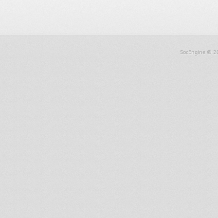
SocEngine
© 2