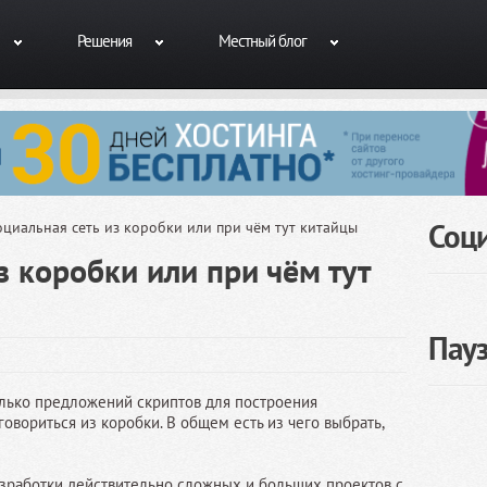
Решения
Местный блог
Соц
циальная сеть из коробки или при чём тут китайцы
з коробки или при чём тут
Пау
олько предложений скриптов для построения
говориться из коробки. В общем есть из чего выбрать,
разработки действительно сложных и больших проектов с