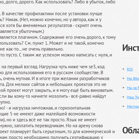
о, долго, дорого. Как использовать? Либо в убыток, либо
. В качестве профилактики после установки лучше
? Никак. (Нет, можно конечно, но у автора, как и у
ся хотя бы вменяемых результатов - скрипт очень
авляется убыточным.)
 является плагином. Содержание его очень дорого, к тому
пользовать? См. пункт 1. Может и не такой, конечно
Инс
не как-то...не очень правильно.
что пусто. С таким же успехом можно написать с нуля, и
 на первый взгляд. Нагрузка чуть ниже чем se3, код
RSS
но для использования его в русском сообществе. В
ь, очень мутная. И в итоге при желании разработчиков
Мы ВКо
та. Для мелких сайтов и небольших проектов это не
Мы на 
мой проект могут закрыть, и я могу ещё быть виноватым.
сли вы кому-то начнете мозолить - всё-равно найдут
Наш Twi
рупно.
Местны
но! - и нагрузка ничтожная, и горизонтальная
ущие 5 не имеют даже малейшей возможности
, но и здесь всё не так просто. Язык не имеет
нужно, заплатить переводчикам. Но на арену снова
Обла
оект планирует быть серьезным, то для коммерческой и
нам просто необходимо получить сертификацию у