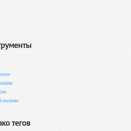
трументы
нтакте
Facebook
tter
й Инстаграм
ко тегов