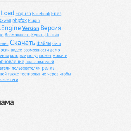
Load
English
Files
Facebook
phpfox
Oxwall
Plugin
lEngine
Версия
Version
те
Возможность
Купить
Плагин
Скачать
Файлы
ения
бета
ерсии
видео
возможности
демо
ения
которые
могут
может
можете
обновление
пользователей
релиз
атели
пользователям
ной
также
тестирование
через
чтобы
ь все теги
лама
}