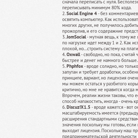
сначала переписать с нуля. Бесполезн
переписывать минимум 80% кода.
2.
Social Engine 4
- без комментариев
освятить компьютер. Как использовать
многих других, не получилось добить
прожорлив, и его содеражние предст
3.
JomSocial
- мутная вещь, к тому же
по нагрузке идет между 1 и 2. Как ис
плохой, но...строить систему на плаги
4.
Oxwall
- свободно, но пока, считай 
быстрее и денег не намного больше.
5.
Phphfox
- вроде солидно, но только
запутан и требует доработки, особен
принципе, вариант, но лицензия очен
мы можем остаться у разбитого коры
критично, но мне не нравится когда 
Впрочем, реалии жизни таковы, что е
способ напакостить, иногда - очень к
6.
Discuz!X1.5
- вроде кажется - вот о
масштабируемость имеется (предыд
расширения стандартными средствами)
значения поскольку мы готовы, если 
выходит лицензия. Поскольку наш пр
предпринимательской деятельности 