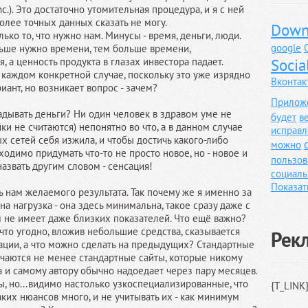
.). Это достаточно утомительная процедура, и я с ней
более точных данных сказать не могу.
Down
ько то, что нужно нам. Минусы - время, деньги, люди.
google
ньше нужно времени, тем больше времени,
, а ценность продукта в глазах инвестора падает.
Socia
 каждом конкретной случае, поскольку это уже изрядно
Вконтак
иант, но возникает вопрос - зачем?
Прилож
ладывать деньги? Ни один человек в здравом уме не
будет
в
йки не считаются) непонятно во что, а в данном случае
исправл
ых сетей себя изжила, и чтобы достичь какого-либо
можно
одимо придумать что-то не просто новое, но - новое и
пользов
азвать другим словом - сенсация!
социаль
Показат
ь нам желаемого результата. Так почему же я именно за
на нагрузка - она здесь минимальна, такое сразу даже с
м не имеет даже близких показателей. Что ещё важно?
 что угодно, вложив небольшие средства, сказывается
Рек
ации, а что можно сделать на предыдущих? Стандартные
лучаются не менее стандартные сайты, которые никому
а и самому автору обычно надоедает через пару месяцев.
, но...видимо настолько узкоспециализированные, что
{T_LINK
ких нюансов много, и не учитывать их - как минимум