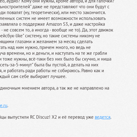
о, аудио? Кому они нужны, кроме автора, и для галочки?
ностроителей" даже не представляют что они будут с
ди повалят (ну, теоретически), или место закончится.
вленных систем не имеет возможности использовать
 заявляла о поддержке Amazon S3, и даже настройка
и - не совсем то, а иногда - вообще не то). Да, этот движок
ейсбук-like" систему, но такие системы никому не
рящими глазами и желанием за месяц сделать
тать над ним нужно, причем много, но ведь не
уча времени, но и деньги, и наступать на те же грабли
ки тоже нужны, всё-таки без них было бы скучно, и ниша
еть-за-5-минут" была бы пустой, а делать на них
я, и работать ради работы не собираюсь. Равно как и
аждый сам себе выбирает лучшее.
одиночным мнением автора, а так же не направлено на
e.ru
.
айцы выпустили RC Discuz! X2 и её перевод уже
ведется
.