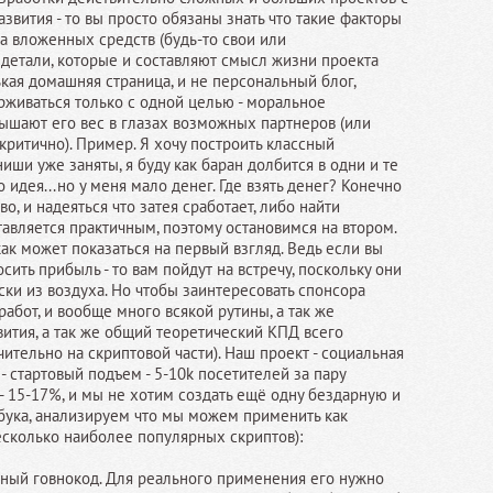
вития - то вы просто обязаны знать что такие факторы
та вложенных средств (будь-то свои или
 детали, которые и составляют смысл жизни проекта
нькая домашняя страница, и не персональный блог,
рживаться только с одной целью - моральное
вышают его вес в глазах возможных партнеров (или
 критично). Пример. Я хочу построить классный
иши уже заняты, я буду как баран долбится в одни и те
о идея...но у меня мало денег. Где взять денег? Конечно
о, и надеяться что затея сработает, либо найти
тавляется практичным, поэтому остановимся на втором.
как может показаться на первый взгляд. Ведь если вы
сить прибыль - то вам пойдут на встречу, поскольку они
ски из воздуха. Но чтобы заинтересовать спонсора
абот, и вообще много всякой рутины, а так же
ития, а так же общий теоретический КПД всего
ительно на скриптовой части). Наш проект - социальная
 - стартовый подъем - 5-10k посетителей за пару
- 15-17%, и мы не хотим создать ещё одну бездарную и
бука, анализируем что мы можем применить как
есколько наиболее популярных скриптов):
нный говнокод. Для реального применения его нужно