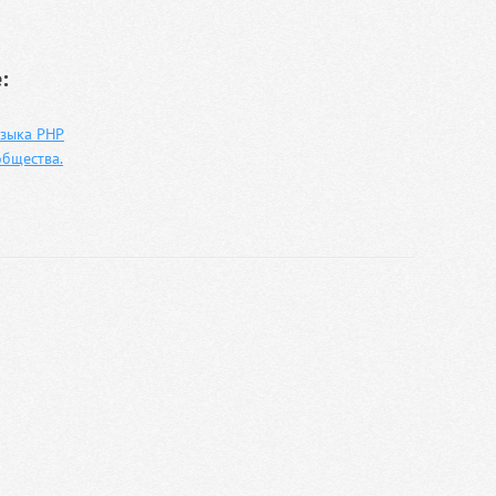
:
языка PHP
общества.