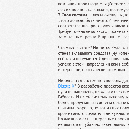
компании-производителя (Comsenz Inc
до сих пор не сталкивался, поэтому 
7.
Своя система
- плюсы очевидны, тол
Этого должно быть много. И чем ме
соответственно - риски увеличиваются
Требует очень детального просчета в
затоптанные грабли. В принципе - вар
Что у нас в итоге?
Ни-че-го
. Куда вк
станет вкладывать средства (ну, копе
всё так и получается. Идея социальн
успеха в этом направлении вам необх
интересное, практически это можно н
Ни одна из 6 систем не способна дат
Discuz!X
? В разработке проектов важ
нуля не напишешь, ни одна из систе
Гибкость. Из этой системы навернуть
более продуманная система организ
плагины - хорошо, но вот из них по
кроме самого создателя не нужны, д
Возможно и есть интересные проекты
не являются публично известными. Та