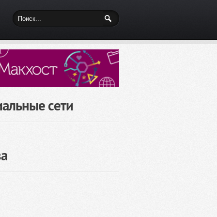
иальные сети
за