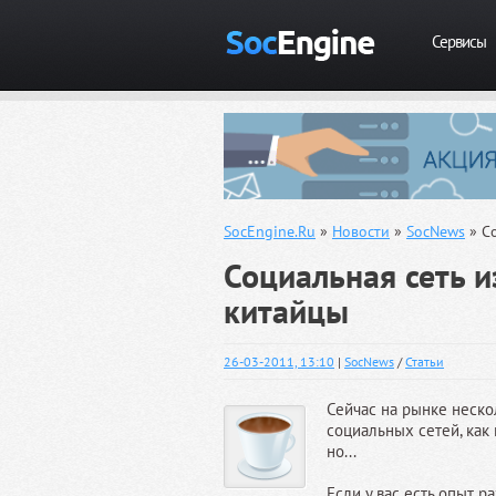
Сервисы
SocEngine.Ru
»
Новости
»
SocNews
» Со
Социальная сеть и
китайцы
26-03-2011, 13:10
|
SocNews
/
Статьи
Сейчас на рынке неск
социальных сетей, как 
но...
Если у вас есть опыт 