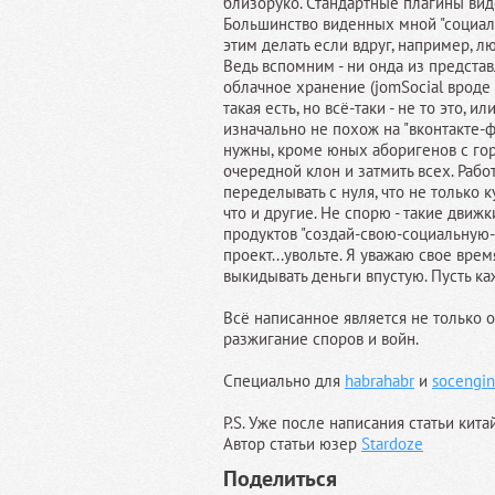
близоруко. Стандартные плагины виде
Большинство виденных мной "социаль
этим делать если вдруг, например, лю
Ведь вспомним - ни онда из предста
облачное хранение (jomSocial вроде
такая есть, но всё-таки - не то это, ил
изначально не похож на "вконтакте-ф
нужны, кроме юных аборигенов с го
очередной клон и затмить всех. Рабо
переделывать с нуля, что не только к
что и другие. Не спорю - такие движ
продуктов "создай-свою-социальную-с
проект...увольте. Я уважаю свое врем
выкидывать деньги впустую. Пусть к
Всё написанное является не только 
разжигание споров и войн.
Специально для
habrahabr
и
socengin
P.S. Уже после написания статьи кит
Автор статьи юзер
Stardoze
Поделиться