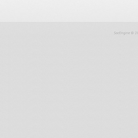
SocEngine
© 2