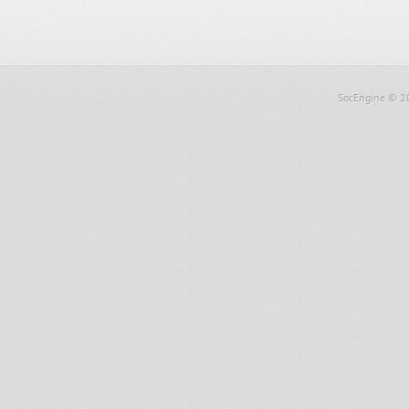
SocEngine
© 2