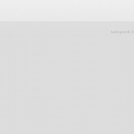
SocEngine
© 2