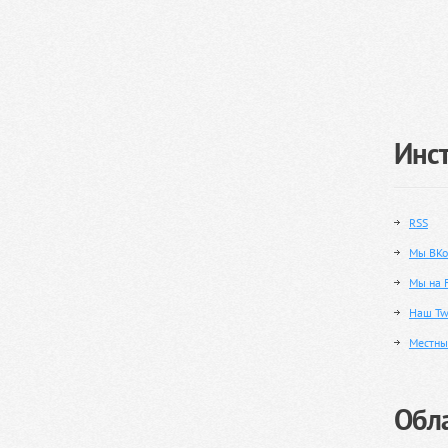
Инс
RSS
Мы ВКо
Мы на 
Наш Twi
Местны
Обла