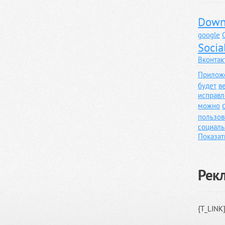
Down
google
Socia
Вконтак
Прилож
будет
в
исправл
можно
пользов
социаль
Показат
Рек
{T_LINK