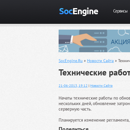
Сервисы
SocEngine.Ru
»
Новости Сайта
» Техни
Технические рабо
21-06-2013, 19:12
|
Новости Сайта
Начаты технические работы по обнов
нескольких дней, обновление затроне
серверную часть.
Планируется изменение регламента, 
Поделиться