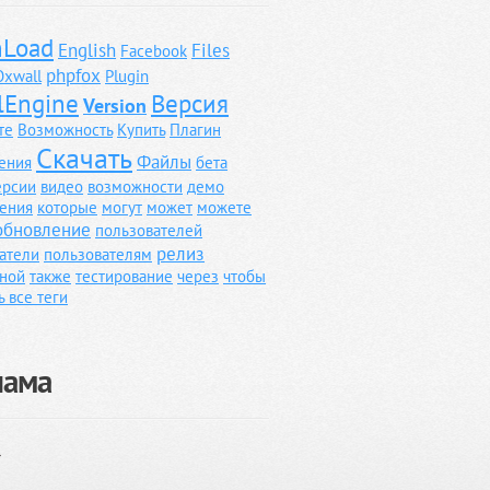
Load
English
Files
Facebook
phpfox
Oxwall
Plugin
lEngine
Версия
Version
те
Возможность
Купить
Плагин
Скачать
Файлы
ения
бета
ерсии
видео
возможности
демо
ения
которые
могут
может
можете
обновление
пользователей
релиз
атели
пользователям
ной
также
тестирование
через
чтобы
ь все теги
лама
}