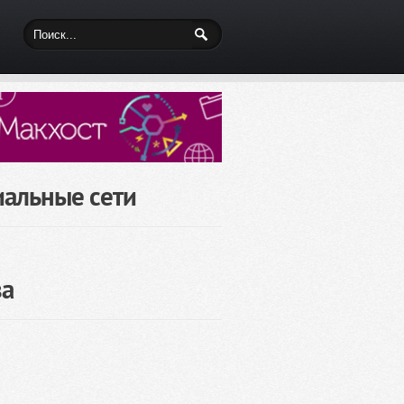
иальные сети
за