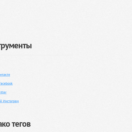
трументы
нтакте
Facebook
tter
й Инстаграм
ко тегов