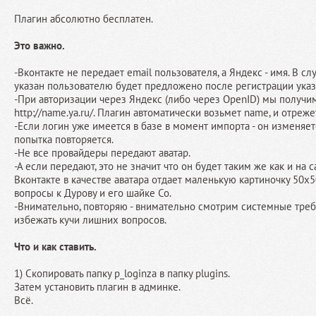
Плагин абсолютно бесплатен.
Это важно.
-Вконтакте не передает email пользователя, а Яндекс - имя. В сл
указан пользователю будет предложено после регистрации указа
-При авторизации через Яндекс (либо через OpenID) мы получим
http://name.ya.ru/. Плагин автоматически возьмет name, и отреже
-Если логин уже имеется в базе в момент импорта - он изменяет
попытка повторяется.
-Не все провайдеры передают аватар.
-А если передают, это не значит что он будет таким же как и на
Вконтакте в качестве аватара отдает маленькую картиночку 50x50
вопросы к Дурову и его шайке Co.
-Внимательно, повторяю - внимательно смотрим системные треб
избежать кучи лишних вопросов.
Что и как ставить.
1) Скопировать папку p_loginza в папку plugins.
Затем установить плагин в админке.
Всё.