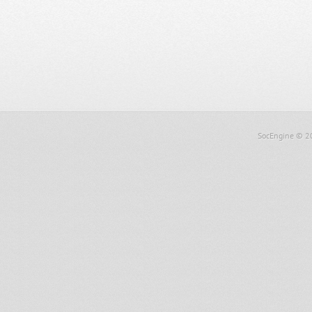
SocEngine
© 2