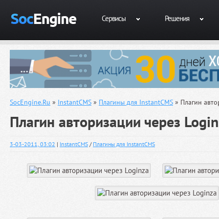
Сервисы
Решения
SocEngine.Ru
»
InstantCMS
»
Плагины для InstantCMS
» Плагин авто
Плагин авторизации через Login
3-03-2011, 03:02
|
InstantCMS
/
Плагины для InstantCMS