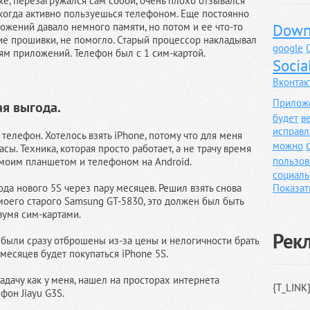
е, перезагружался сам собой, очень плохо отзывался
, когда активно пользуешься телефоном. Еще постоянно
ожений давало немного памяти, но потом и ее что-то
Down
ие прошивки, не помогло. Старый процессор накладывал
google
ям приложений. Телефон был с 1 сим-картой.
Socia
Вконтак
Прилож
ая выгода.
будет
в
исправл
 телефон. Хотелось взять iPhone, потому что для меня
можно
сы. Техника, которая просто работает, а не трачу время
пользов
 моим планшетом и телефоном на Android.
социаль
ода нового 5S через пару месяцев. Решил взять снова
Показат
 моего старого Samsung GT-5830, это должен был быть
вумя сим-картами.
Рек
., были сразу отброшены из-за цены и нелогичности брать
 месяцев будет покупаться iPhone 5S.
адачу как у меня, нашел на просторах интернета
{T_LINK
фон Jiayu G3S.