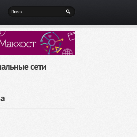
иальные сети
за