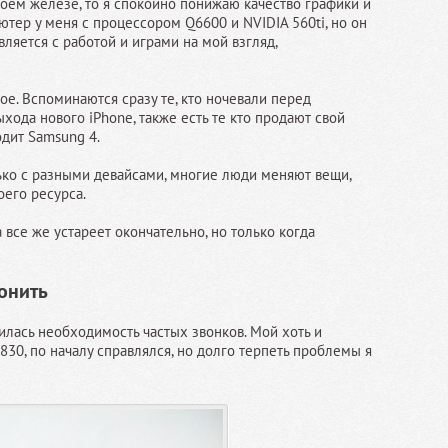
моем железе, то я спокойно понижаю качество графики и
ютер у меня с процессором Q6600 и NVIDIA 560ti, но он
вляется с работой и играми на мой взгляд,
. Вспоминаются сразу те, кто ночевали перед
хода нового iPhone, также есть те кто продают свой
дит Samsung 4.
ько с разными девайсами, многие люди меняют вещи,
его ресурса.
все же устареет окончательно, но только когда
онить
лась необходимость частых звонков. Мой хоть и
0, по началу справлялся, но долго терпеть проблемы я