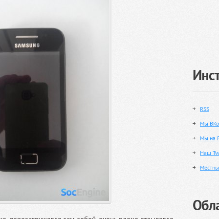
Инс
RSS
Мы ВКо
Мы на 
Наш Twi
Местны
Обла