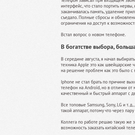
Телефон зависал при входящем звонк
интерфейс, что стало портить нервы
заканчивалась память, удаление прил
съедало. Полные сбросы и обновлен
ограничения на доступ к возможност
Встал вопрос о новом телефоне.
В богатстве выбора, больш
В середине августа, я начал выбирать
техника Apple это как швейцарские ча
на решение проблем как это было с
Iphone не стал брать по причине вых
телефон на Android, но в отличии от
качественный и быстрый аппарат с д
Все топовые Samsung, Sony, LG и т. д
такой аппарат, потому что через пару
Коллега по работе решаю такую же з
возможность заказать китайский теле