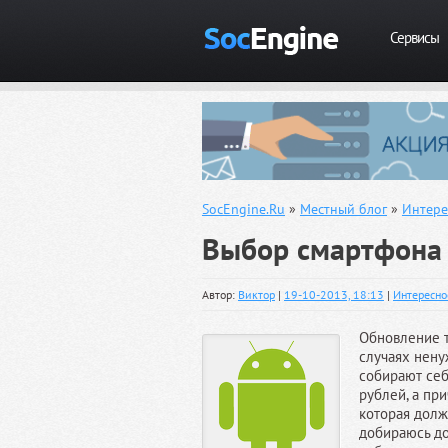
Сервисы
SocEngine.Ru
»
Местный блог
»
Интере
Выбор смартфона
Автор:
Виктор
|
19-10-2013, 18:13
|
Интересно
Обновление т
случаях нену
собирают себ
рублей, а пр
которая долж
добираюсь до