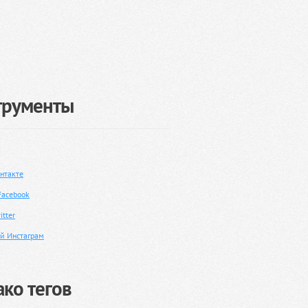
трументы
нтакте
Facebook
tter
й Инстаграм
ко тегов