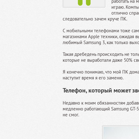
работать на 
играю. Компь
отлично спра
следовательно зачем круче ПК.
С мобильными телефонами тоже самое
магазинами Apple техники, ожидая вы
любимый Samsung 3, как только выхо
Такая дребедень происходить не тол
которые не выработали даже 50% сво
Я конечно понимаю, что мой ПК дома 
наступит время я его заменю.
Телефон, который может зв
Недавно к моим обязанностям добави
медленно работающий Samsung GT-583
не смог.