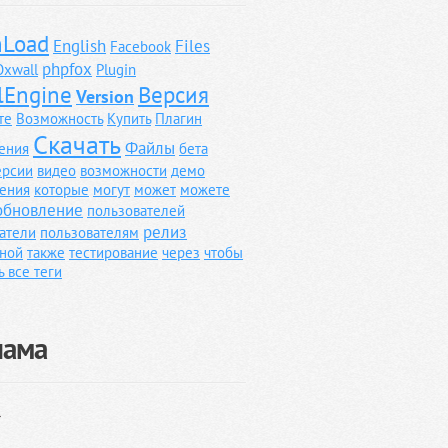
Load
English
Files
Facebook
phpfox
Oxwall
Plugin
lEngine
Версия
Version
те
Возможность
Купить
Плагин
Скачать
Файлы
ения
бета
ерсии
видео
возможности
демо
ения
которые
могут
может
можете
обновление
пользователей
релиз
атели
пользователям
ной
также
тестирование
через
чтобы
ь все теги
лама
}